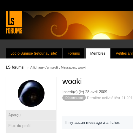
Logic-Sunrise (retour au site)
Forums
Membres
Petites a
→
LS forums
Affichage d'un profil : Messages: wooki
wooki
Inscrit(e) (le) 28 avril 2009
Déconnecté
Dernière activité févr. 11 20
Aperçu
Il n'y aucun message à afficher.
Flux du profil