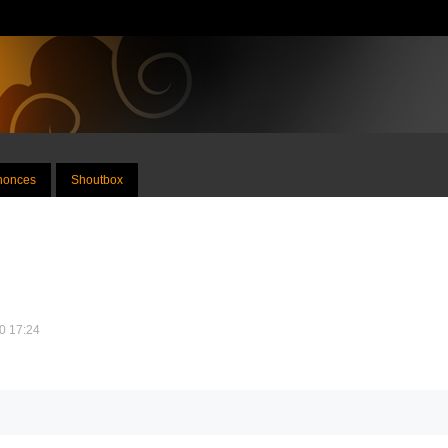
nnonces
Shoutbox
10 17:24