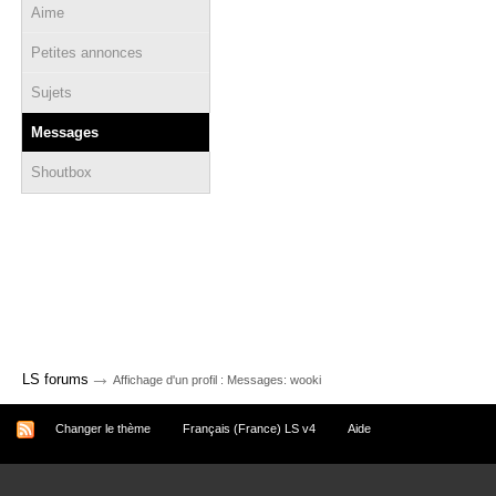
Aime
Petites annonces
Sujets
Messages
Shoutbox
→
LS forums
Affichage d'un profil : Messages: wooki
Changer le thème
Français (France) LS v4
Aide