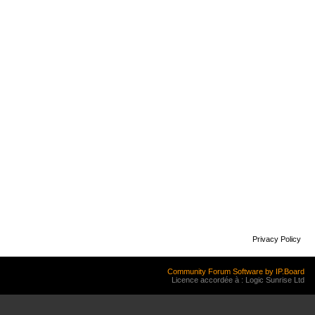
Privacy Policy
Community Forum Software by IP.Board
Licence accordée à : Logic Sunrise Ltd