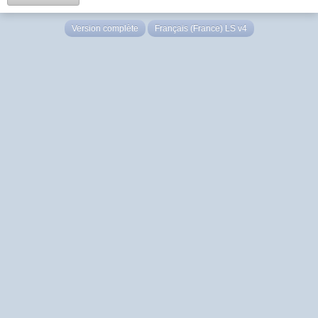
Version complète
Français (France) LS v4