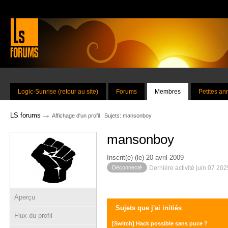
Logic-Sunrise (retour au site)
Forums
Membres
Petites a
→
LS forums
Affichage d'un profil : Sujets: mansonboy
mansonboy
Inscrit(e) (le) 20 avril 2009
Déconnecté
Dernière activité juin 07 20
Aperçu
Sujets que j'ai initiés
Flux du profil
[Switch] Hack possible sans puce ?