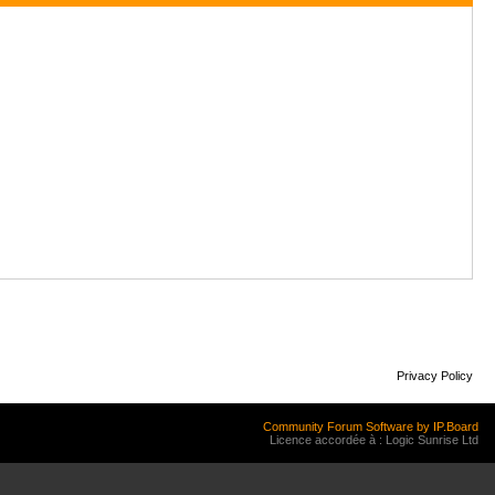
Privacy Policy
Community Forum Software by IP.Board
Licence accordée à : Logic Sunrise Ltd