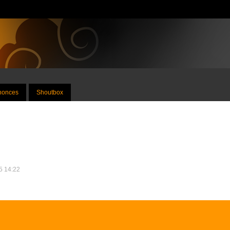
nnonces
Shoutbox
25 14:22