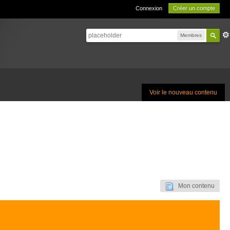
Connexion
Créer un compte
Membres
Voir le nouveau contenu
Mon contenu