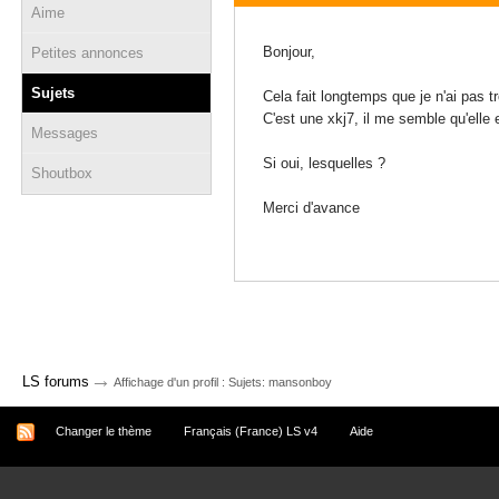
Aime
07 juin 2025 - 14:18
Bonjour,
Petites annonces
Sujets
Cela fait longtemps que je n'ai pas t
C'est une xkj7, il me semble qu'elle 
Messages
Si oui, lesquelles ?
Shoutbox
Merci d'avance
→
LS forums
Affichage d'un profil : Sujets: mansonboy
Changer le thème
Français (France) LS v4
Aide