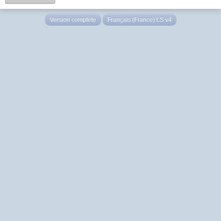
Version complète
Français (France) LS v4