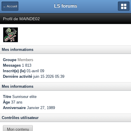
LS forums
← Accueil
Profil de MAINDE02
Mes informations
Groupe
Members
Messages
1 813
Inscrit(e) (le)
01-avril 09
Dernière activité
juin 15 2026 05:39
Mes informations
Titre
Sunriseur elite
Âge
37 ans
Anniversaire
Janvier 27, 1989
Contrôles utilisateur
Mon contenu