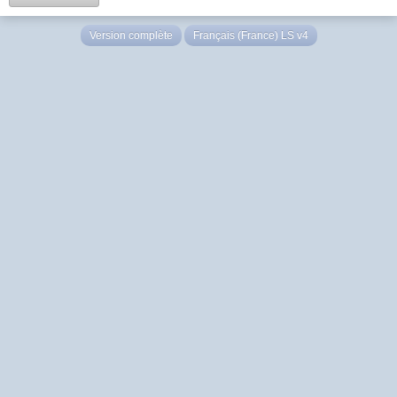
Version complète
Français (France) LS v4