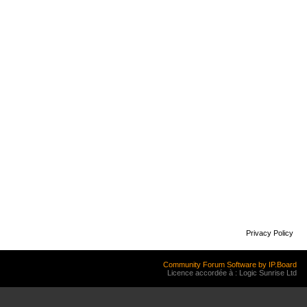
Privacy Policy
Community Forum Software by IP.Board
Licence accordée à : Logic Sunrise Ltd