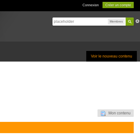
Connexion
Créer un compte
Membres
Voir le nouveau contenu
Mon contenu