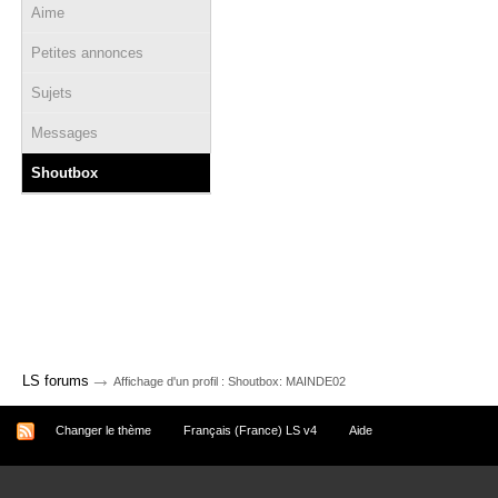
Aime
Petites annonces
Sujets
Messages
Shoutbox
→
LS forums
Affichage d'un profil : Shoutbox: MAINDE02
Changer le thème
Français (France) LS v4
Aide