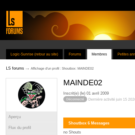
Logic-Sunrise (retour au site)
Forums
Membres
Petites a
→
LS forums
Affichage d'un profil : Shoutbox: MAINDE02
MAINDE02
Inscrit(e) (le) 01 avril 2009
Déconnecté
Dernière activité juin 15 20
Aperçu
Shoutbox 6 Messages
Flux du profil
no Shouts