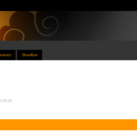
nnonces
Shoutbox
26 05:39