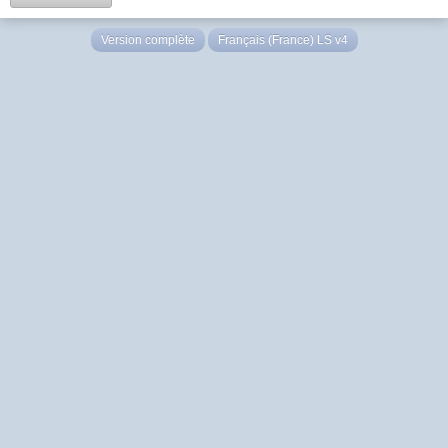
Version complète
Français (France) LS v4