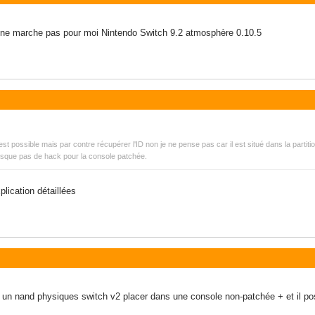
il ne marche pas pour moi Nintendo Switch 9.2 atmosphère 0.10.5
t possible mais par contre récupérer l'ID non je ne pense pas car il est situé dans la partit
isque pas de hack pour la console patchée.
lication détaillées
n nand physiques switch v2 placer dans une console non-patchée + et il pos