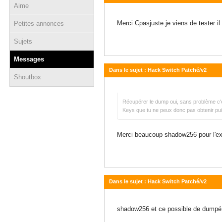
Aime
01 avril 2020 - 02:48
Merci Cpasjuste.je viens de tester 
Petites annonces
Sujets
Messages
Dans le sujet : Hack Switch Patché/v2
Shoutbox
30 mars 2020 - 16:02
Récupérer le dump oui, sans problème c'es
Keys que tu ne peux donc pas obtenir pu
Merci beaucoup shadow256 pour l'exp
Dans le sujet : Hack Switch Patché/v2
29 mars 2020 - 01:55
shadow256 et ce possible de dumpé u