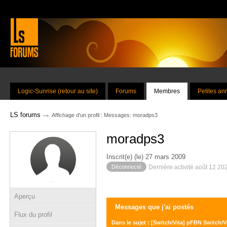
Logic-Sunrise (retour au site)
Forums
Membres
Petites a
→
LS forums
Affichage d'un profil : Messages: moradps3
moradps3
Inscrit(e) (le) 27 mars 2009
Déconnecté
Dernière activité août 12 20
Aperçu
Messages que j'ai postés
Flux du profil
Dans le sujet : [Switch/Vita] pFBN Switch/V