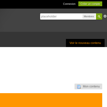
Connexion
Créer un compte
Membres
Voir le nouveau contenu
Mon contenu