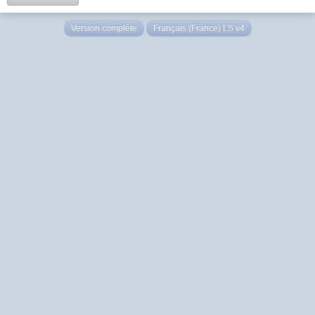
Version complète
Français (France) LS v4