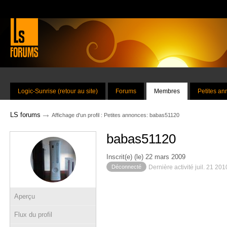
Logic-Sunrise (retour au site)
Forums
Membres
Petites a
→
LS forums
Affichage d'un profil : Petites annonces: babas51120
babas51120
Inscrit(e) (le) 22 mars 2009
Déconnecté
Dernière activité juil. 21 20
Aperçu
Flux du profil