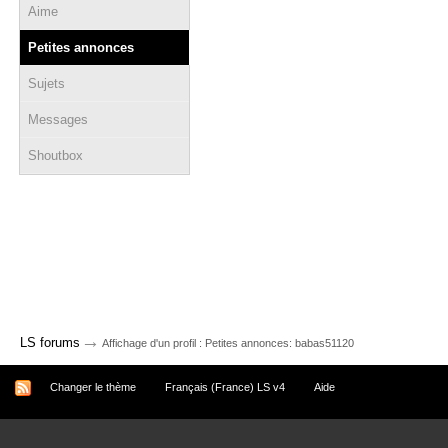
Aime
Petites annonces
Sujets
Messages
Shoutbox
→
LS forums
Affichage d'un profil : Petites annonces: babas51120
Changer le thème
Français (France) LS v4
Aide