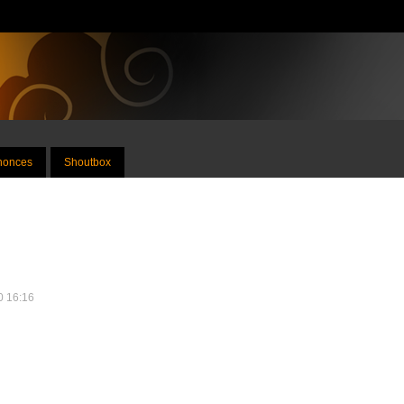
nnonces
Shoutbox
10 16:16