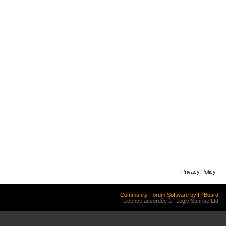
Privacy Policy
Community Forum Software by IP.Board
Licence accordée à : Logic Sunrise Ltd