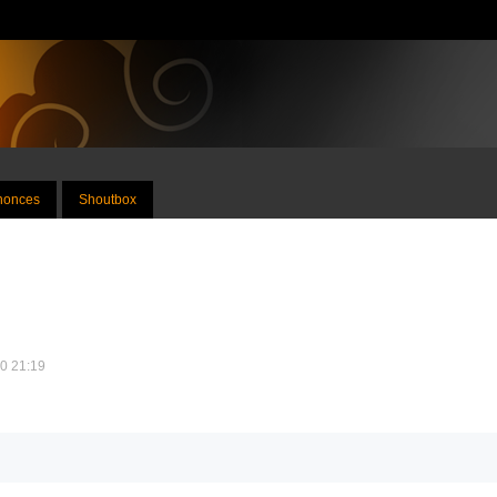
nnonces
Shoutbox
10 21:19