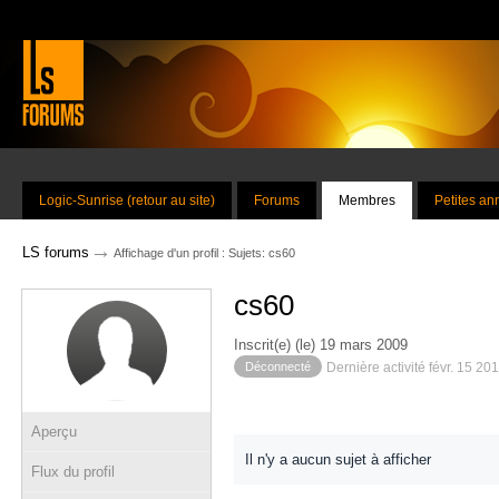
Logic-Sunrise (retour au site)
Forums
Membres
Petites a
→
LS forums
Affichage d'un profil : Sujets: cs60
cs60
Inscrit(e) (le) 19 mars 2009
Déconnecté
Dernière activité févr. 15 20
Aperçu
Il n'y a aucun sujet à afficher
Flux du profil