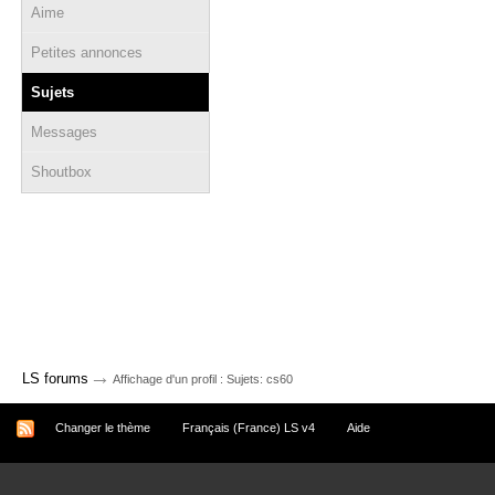
Aime
Petites annonces
Sujets
Messages
Shoutbox
→
LS forums
Affichage d'un profil : Sujets: cs60
Changer le thème
Français (France) LS v4
Aide