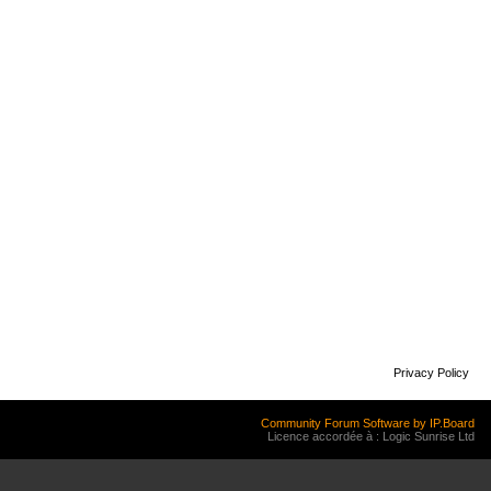
Privacy Policy
Community Forum Software by IP.Board
Licence accordée à : Logic Sunrise Ltd