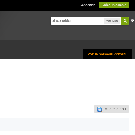
Connexion
Créer un compte
Membres
Voir le nouveau contenu
Mon contenu