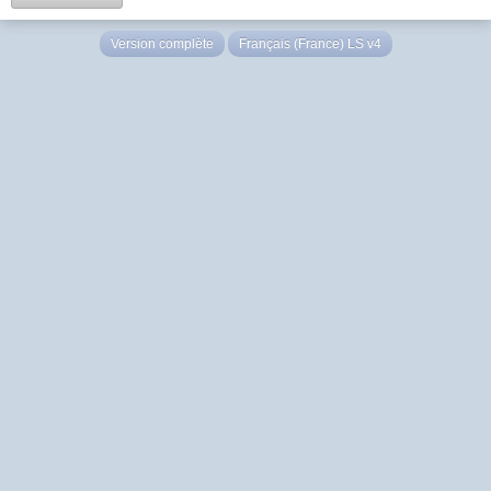
Version complète
Français (France) LS v4