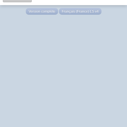
Version complète
Français (France) LS v4