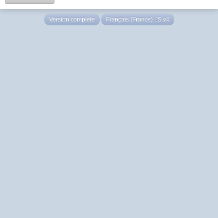
Version complète
Français (France) LS v4