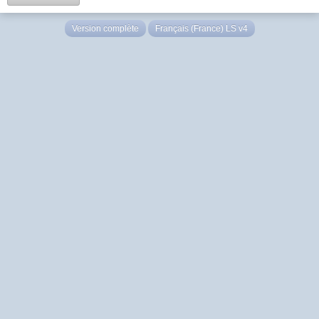
Version complète
Français (France) LS v4