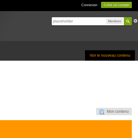
Connexion
Créer un compte
Membres
Voir le nouveau contenu
Mon contenu