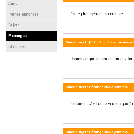
Aime
01 août 2026 - 14:16
fini le piratage tous au demate
Petites annonces
Sujets
Messages
Dans le sujet : [PS5] SharpEmu : un nouvel
Shoutbox
10 juillet 2026 - 08:30
dommage que la ram est au prix fort
Dans le sujet : Décalage audio jeux PS5
18 juin 2026 - 14:54
justement c'est cette version que j'a
Dans le sujet : Décalage audio jeux PS5