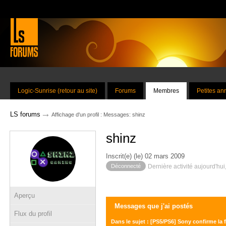
Logic-Sunrise (retour au site)
Forums
Membres
Petites a
→
LS forums
Affichage d'un profil : Messages: shinz
shinz
Inscrit(e) (le) 02 mars 2009
Déconnecté
Dernière activité aujourd'hui
Aperçu
Messages que j'ai postés
Flux du profil
Dans le sujet : [PS5/PS6] Sony confirme la 