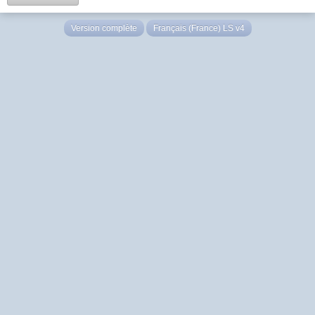
Version complète
Français (France) LS v4