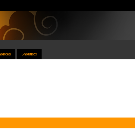
nnonces
Shoutbox