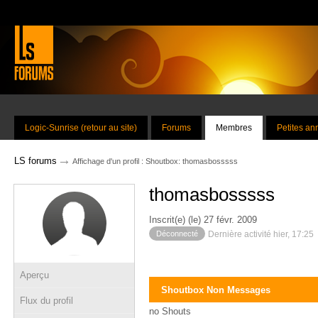
Logic-Sunrise (retour au site)
Forums
Membres
Petites a
→
LS forums
Affichage d'un profil : Shoutbox: thomasbosssss
thomasbosssss
Inscrit(e) (le) 27 févr. 2009
Déconnecté
Dernière activité hier, 17:25
Aperçu
Shoutbox Non Messages
Flux du profil
no Shouts