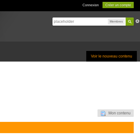
Connexion
Créer un compte
Membres
Voir le nouveau contenu
Mon contenu