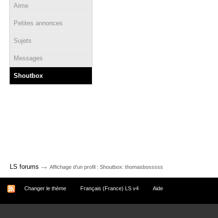
Aime
Petites annonces
Sujets
Messages
Shoutbox
→
LS forums
Affichage d'un profil : Shoutbox: thomasbosssss
Changer le thème
Français (France) LS v4
Aide