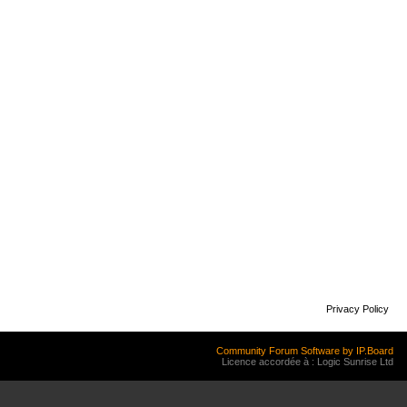
Privacy Policy
Community Forum Software by IP.Board
Licence accordée à : Logic Sunrise Ltd