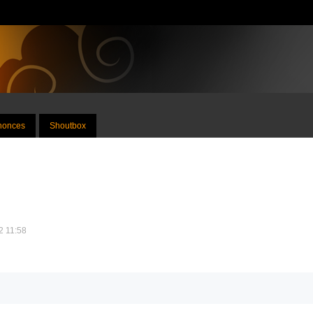
nnonces
Shoutbox
2 11:58