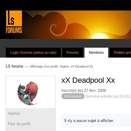
Logic-Sunrise (retour au site)
Forums
Membres
Petites a
→
LS forums
Affichage d'un profil : Sujets: xX Deadpool Xx
xX Deadpool Xx
Inscrit(e) (le) 27 févr. 2009
Déconnecté
Dernière activité mai 29 201
Aperçu
Il n'y a aucun sujet à afficher
Flux du profil