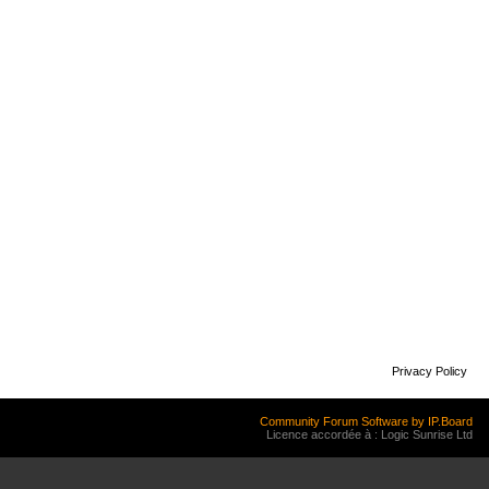
Privacy Policy
Community Forum Software by IP.Board
Licence accordée à : Logic Sunrise Ltd