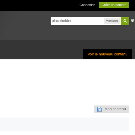
Connexion
Créer un compte
Membres
Voir le nouveau contenu
Mon contenu