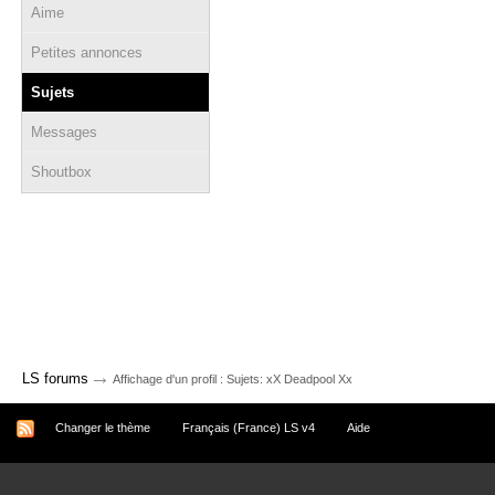
Aime
Petites annonces
Sujets
Messages
Shoutbox
→
LS forums
Affichage d'un profil : Sujets: xX Deadpool Xx
Changer le thème
Français (France) LS v4
Aide