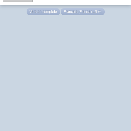
Version complète
Français (France) LS v4