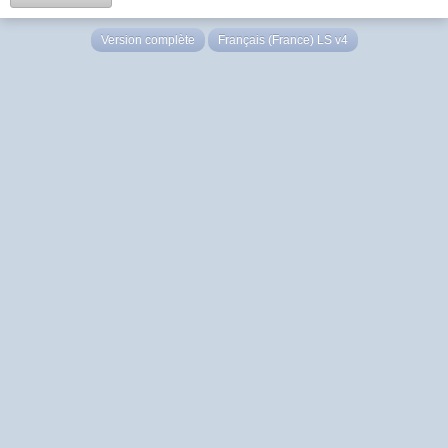
Version complète
Français (France) LS v4