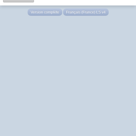
Version complète
Français (France) LS v4