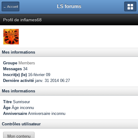
LS forums
← Accueil
Profil de inflames68
Mes informations
Groupe
Members
Messages
34
Inscrit(e) (le)
16-février 09
Dernière activité
janv. 31 2014 06:27
Mes informations
Titre
Sunriseur
Âge
Âge inconnu
Anniversaire
Anniversaire inconnu
Contrôles utilisateur
Mon contenu