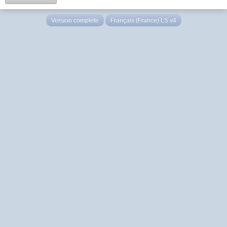
Version complète
Français (France) LS v4