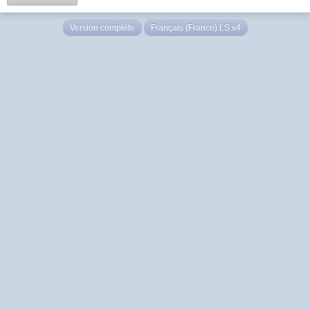
Version complète
Français (France) LS v4