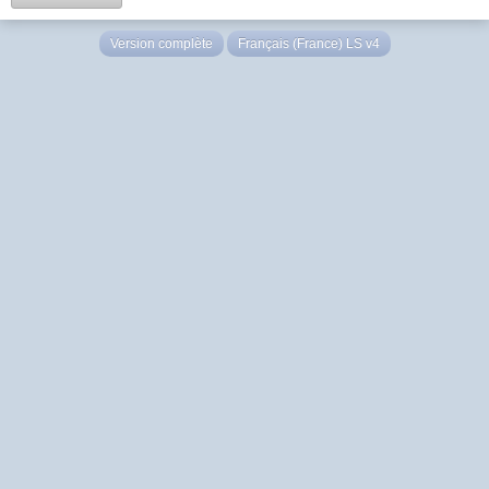
Version complète
Français (France) LS v4