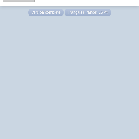
Version complète
Français (France) LS v4