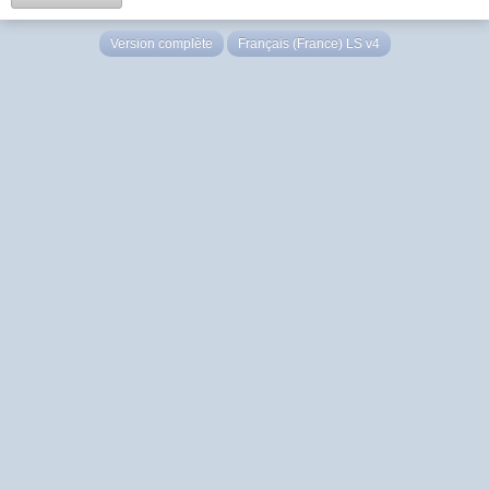
Version complète
Français (France) LS v4