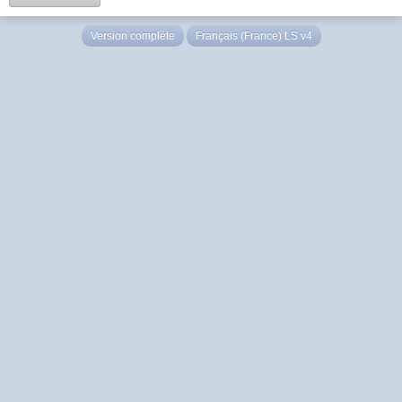
Version complète
Français (France) LS v4