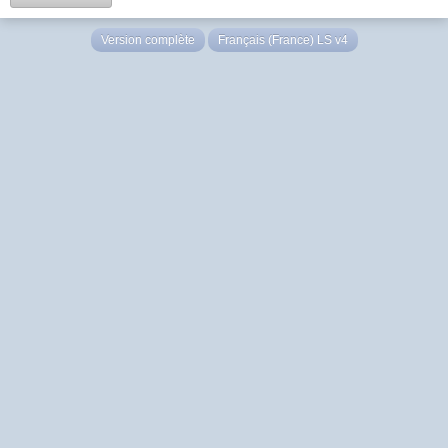
Version complète
Français (France) LS v4