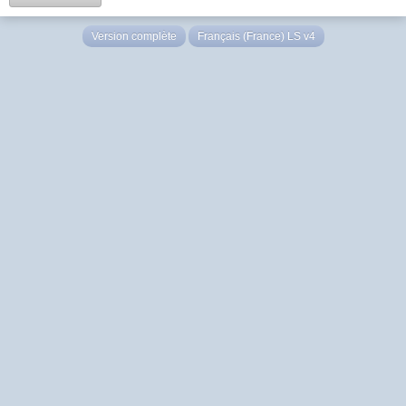
Version complète
Français (France) LS v4