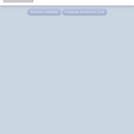
Version complète
Français (France) LS v4