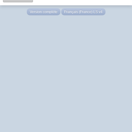
Version complète
Français (France) LS v4