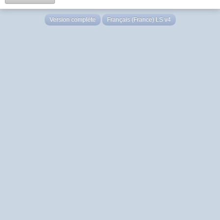
Version complète
Français (France) LS v4