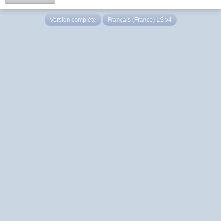
Version complète
Français (France) LS v4