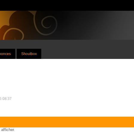
nnonces
Shoutbox
26 08:37
 afficher.