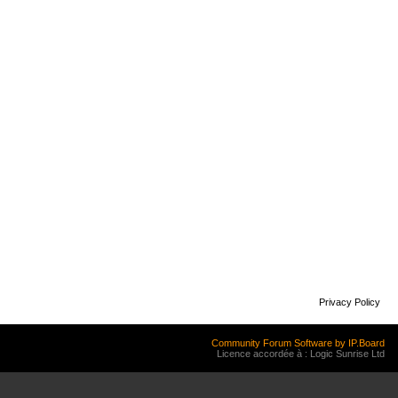
Privacy Policy
Community Forum Software by IP.Board
Licence accordée à : Logic Sunrise Ltd