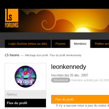
Logic-Sunrise (retour au site)
Forums
Membres
Petites a
→
LS forums
Affichage d'un profil : Flux du profil: leonkennedy
leonkennedy
Inscrit(e) (le) 25 déc. 2007
Déconnecté
Dernière activité juin 19 20
Aperçu
Flux du profil
Flux du profil
Il n'y a aucune mise à jour du statut à