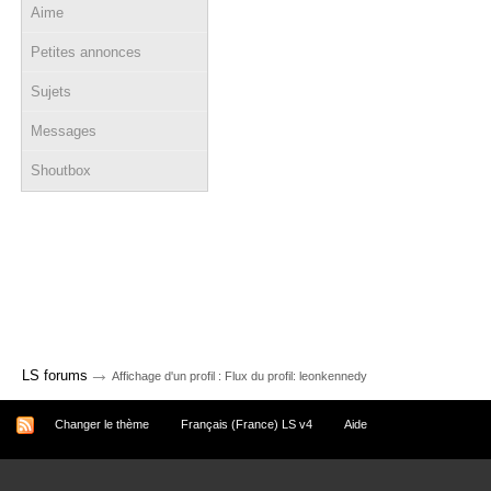
Aime
Petites annonces
Sujets
Messages
Shoutbox
→
LS forums
Affichage d'un profil : Flux du profil: leonkennedy
Changer le thème
Français (France) LS v4
Aide