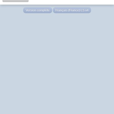
Version complète
Français (France) LS v4