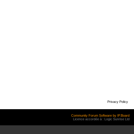
Privacy Policy
Community Forum Software by IP.Board
Licence accordée à : Logic Sunrise Ltd