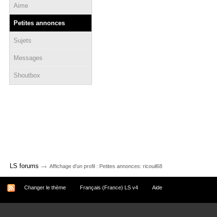
Aime
Petites annonces
Sujets
Messages
Shoutbox
→
LS forums
Affichage d'un profil : Petites annonces: ricouil68
Changer le thème
Français (France) LS v4
Aide