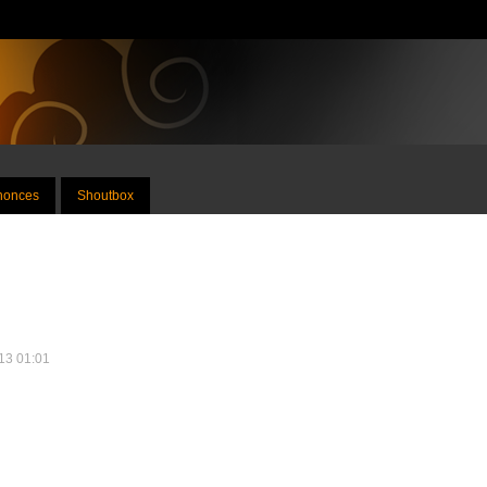
nnonces
Shoutbox
013 01:01