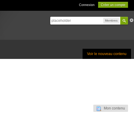
Connexion
Créer un compte
Membres
Voir le nouveau contenu
Mon contenu