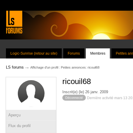
Logic-Sunrise (retour au site)
Forums
Membres
Petites a
→
LS forums
Affichage d'un profil : Petites annonces: ricouil68
ricouil68
Inscrit(e) (le) 26 janv. 2009
Déconnecté
Dernière activité mars 13 2
Aperçu
Flux du profil