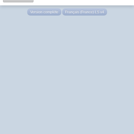
Version complète
Français (France) LS v4