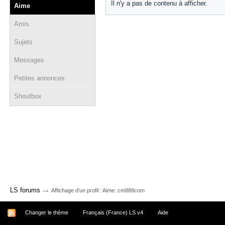
Il n'y a pas de contenu à afficher.
Aime
Amis
Sujets
Messages
Petites annonces
Shoutbox
→
LS forums
Affichage d'un profil : Aime: cm888com
Changer le thème
Français (France) LS v4
Aide