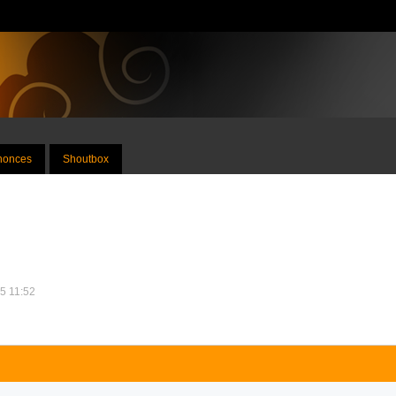
nnonces
Shoutbox
25 11:52