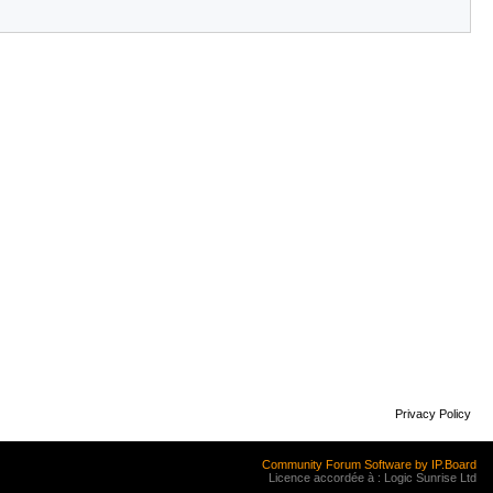
Privacy Policy
Community Forum Software by IP.Board
Licence accordée à : Logic Sunrise Ltd