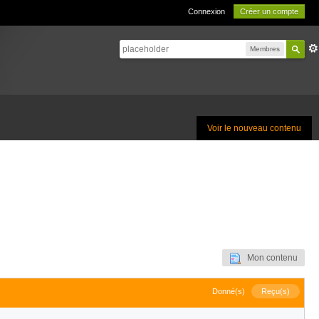
Connexion
Créer un compte
Membres
Voir le nouveau contenu
Mon contenu
Donné(s)
Reçu(s)