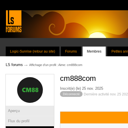
Logic-Sunrise (retour au site)
Forums
Membres
Petites a
→
LS forums
Affichage d'un profil : Aime: cm888com
cm888com
Inscrit(e) (le) 25 nov. 2025
Déconnecté
Dernière activité nov. 25 20
Aperçu
Flux du profil