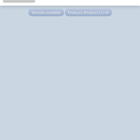
Version complète
Français (France) LS v4