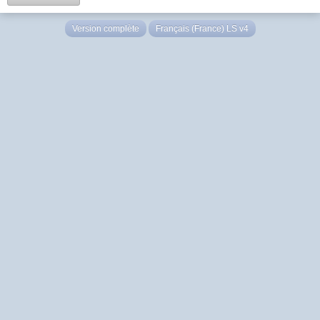
Version complète
Français (France) LS v4