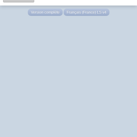
Version complète
Français (France) LS v4