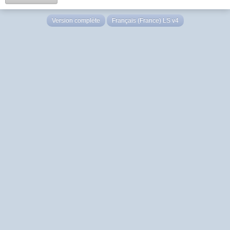
Version complète
Français (France) LS v4