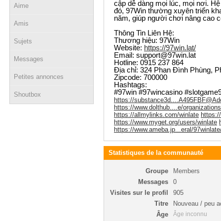
cập dễ dàng mọi lúc, mọi nơi. H
Aime
đó, 97Win thường xuyên triển kh
năm, giúp người chơi nâng cao c
Amis
Thông Tin Liên Hệ:
Thương hiệu: 97Win
Sujets
Website:
https://97win.lat/
Email: support@97win.lat
Messages
Hotline: 0915 237 864
Địa chỉ: 324 Phan Đình Phùng, 
Petites annonces
Zipcode: 700000
Hashtags:
#97win #97wincasino #slotgame
Shoutbox
https://substance3d....A495FBF@Ad
https://www.dolthub....e/organizations
https://allmylinks.com/winlate
https:
https://www.myget.org/users/winlate
https://www.ameba.jp...eral/97winlate
Statistiques de la communauté
Groupe
Members
Messages
0
Visites sur le profil
905
Titre
Nouveau / peu ac
Âge
Âge inconnu