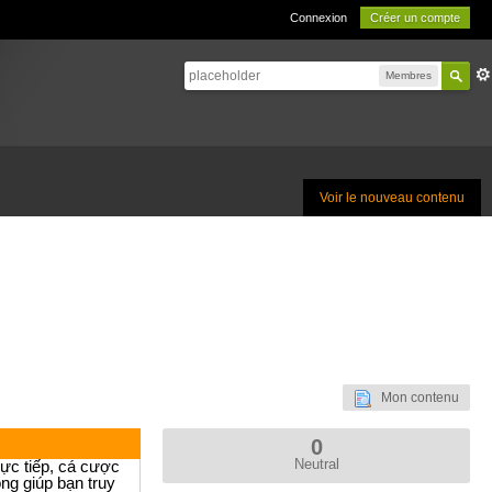
Connexion
Créer un compte
Membres
Voir le nouveau contenu
Mon contenu
0
Neutral
rực tiếp, cá cược
ộng giúp bạn truy