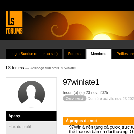
Logic-Sunrise (retour au site)
Forums
Membres
Petites a
→
LS forums
Affichage d'un profil : 97winlate1
97winlate1
Inscrit(e) (le) 23 nov. 2025
Déconnecté
Dernière activité nov. 23 20
Aperçu
À propos de moi
Flux du profil
97Win
là nền tảng cá cược trực t
thể thao và bắn cá đổi thưởng. Gia