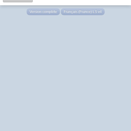
Version complète
Français (France) LS v4