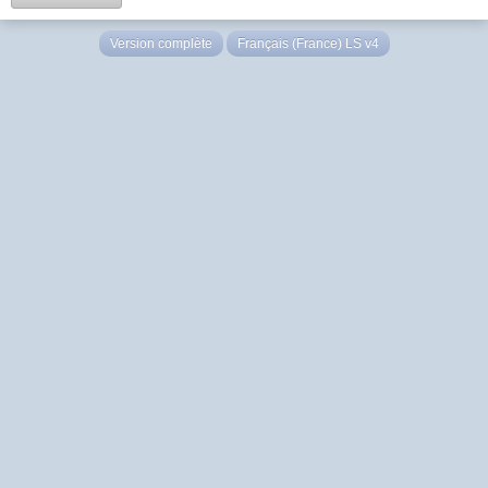
Version complète
Français (France) LS v4