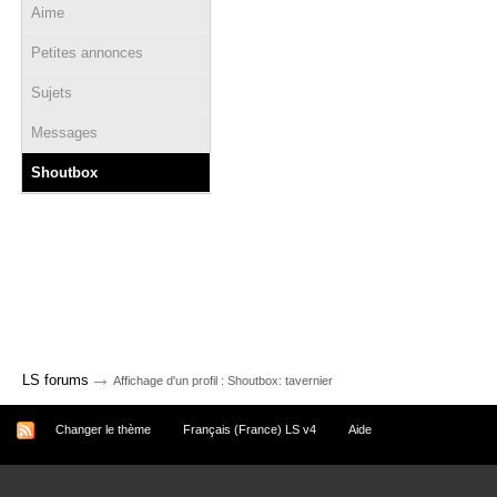
Aime
Petites annonces
Sujets
Messages
Shoutbox
→
LS forums
Affichage d'un profil : Shoutbox: tavernier
Changer le thème
Français (France) LS v4
Aide