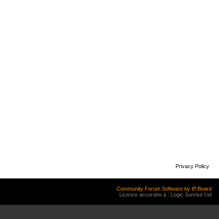
Privacy Policy
Community Forum Software by IP.Board
Licence accordée à : Logic Sunrise Ltd