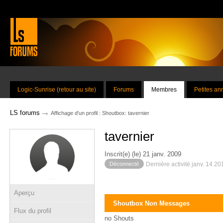
Logic-Sunrise (retour au site)
Forums
Membres
Petites a
→
LS forums
Affichage d'un profil : Shoutbox: tavernier
tavernier
Inscrit(e) (le) 21 janv. 2009
Déconnecté
Dernière activité janv. 14 2
Aperçu
Shoutbox Non Messages
Flux du profil
no Shouts