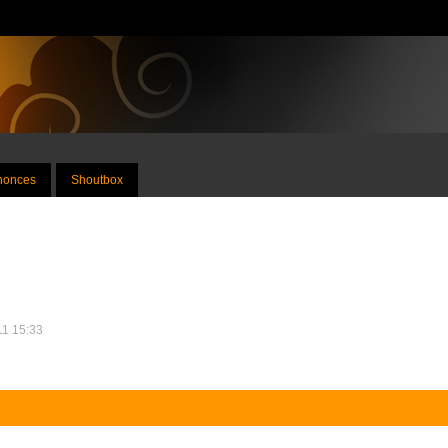
nnonces
Shoutbox
011 15:33