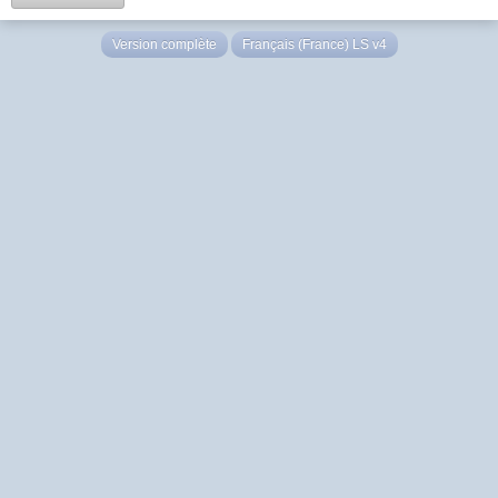
Version complète
Français (France) LS v4