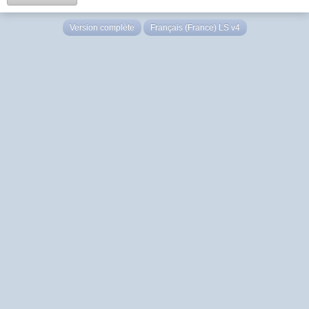
Version complète
Français (France) LS v4