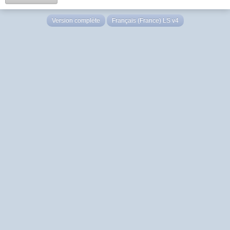
Version complète
Français (France) LS v4